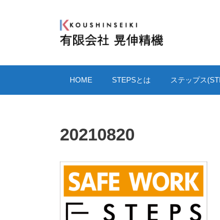
コ
ン
テ
ン
ツ
へ
HOME
STEPSとは
ステップス(STE
ス
キ
ッ
プ
20210820