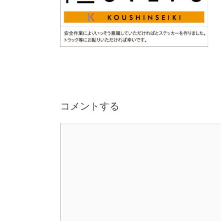
コメントする
コ
メ
ン
ト