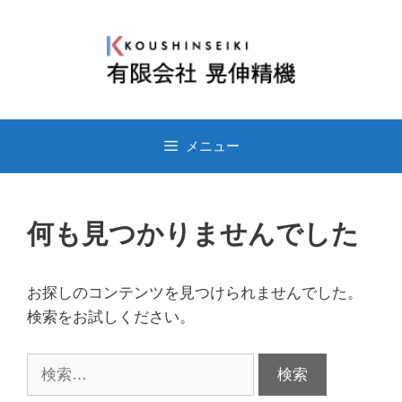
コ
ン
テ
ン
ツ
へ
メニュー
ス
キ
ッ
何も見つかりませんでした
プ
お探しのコンテンツを見つけられませんでした。
検索をお試しください。
検
索: