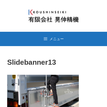
コ
ン
テ
ン
ツ
へ
メニュー
ス
キ
ッ
Slidebanner13
プ