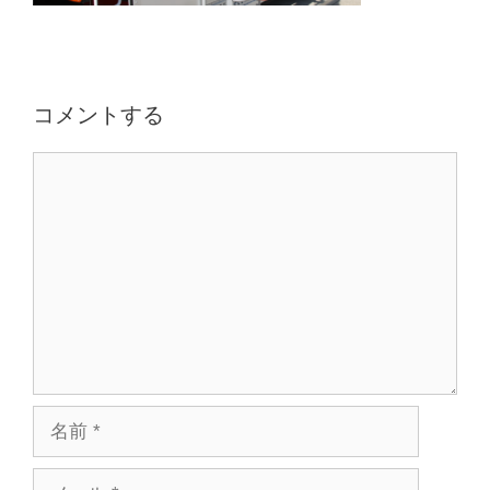
コメントする
コ
メ
ン
ト
名
前
メ