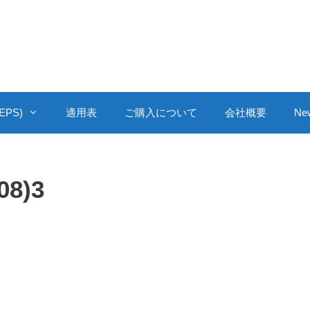
PS)
適用表
ご購入について
会社概要
Ne
08)3