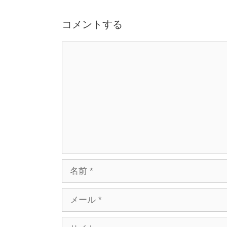
コメントする
コ
メ
ン
ト
名
前
メ
ー
ル
サ