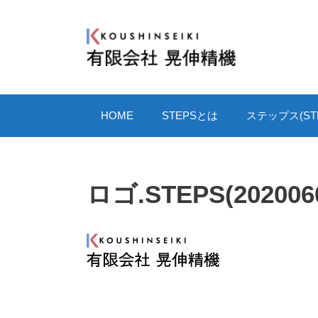
コ
ン
テ
ン
ツ
へ
HOME
STEPSとは
ステップス(STE
ス
キ
ッ
プ
ロゴ.STEPS(202006