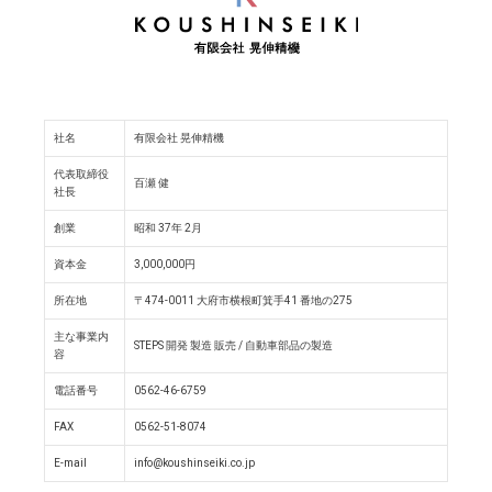
社名
有限会社 晃伸精機
代表取締役
百瀬 健
社長
創業
昭和 37年 2月
資本金
3,000,000円
所在地
〒474-0011 大府市横根町箕手41 番地の275
主な事業内
STEPS 開発 製造 販売 / 自動車部品の製造
容
電話番号
0562-46-6759
FAX
0562-51-8074
E-mail
info@koushinseiki.co.jp