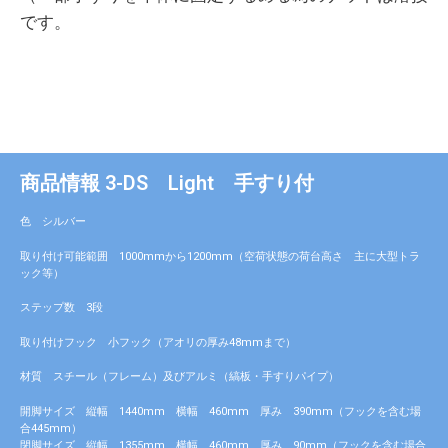
です。
商品情報 3-DS Light 手すり付
色 シルバー
取り付け可能範囲 1000mmから1200mm（空荷状態の荷台高さ 主に大型トラ
ック等）
ステップ数 3段
取り付けフック 小フック（アオリの厚み48mmまで）
材質 スチール（フレーム）及びアルミ（縞板・手すりパイプ）
開脚サイズ 縦幅 1440mm 横幅 460mm 厚み 390mm（フックを含む場
合445mm）
閉脚サイズ 縦幅 1355mm 横幅 460mm 厚み 90mm（フックを含む場合